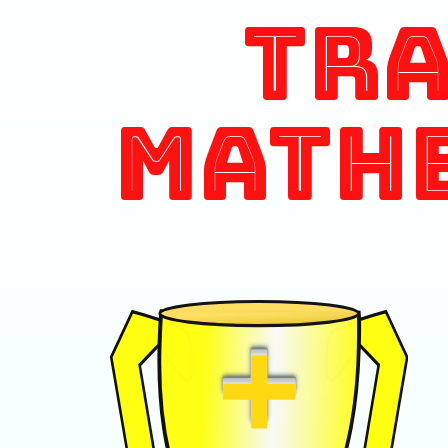
Tr
Math
+