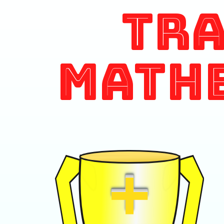
Tr
Math
+