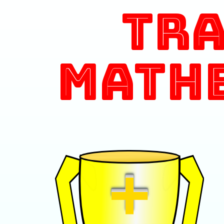
Tr
Math
+