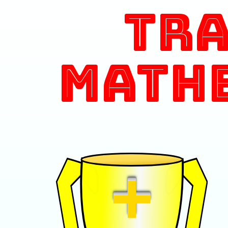
Tr
Math
+