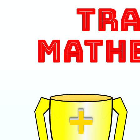
Tr
Math
+