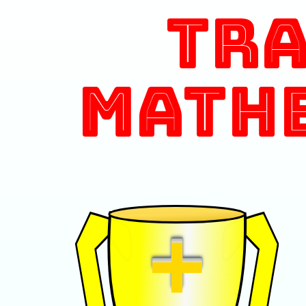
Tr
Math
+