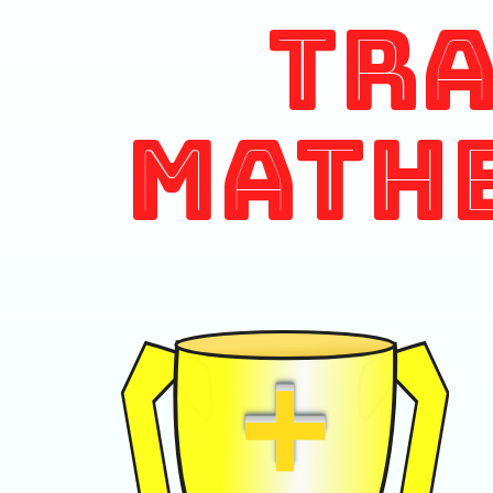
Tr
Math
+