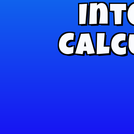
Int
Calc