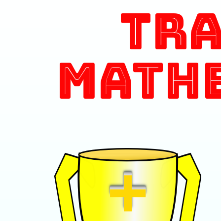
Tr
Math
+