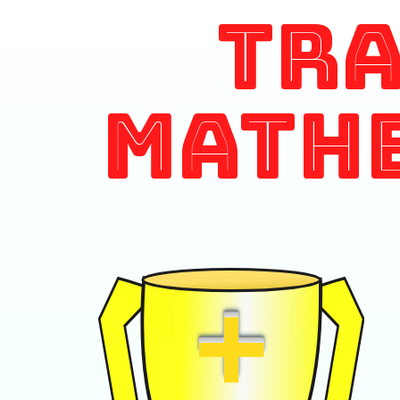
Tr
Math
+