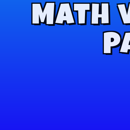
Math 
P