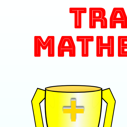
Tr
Math
+