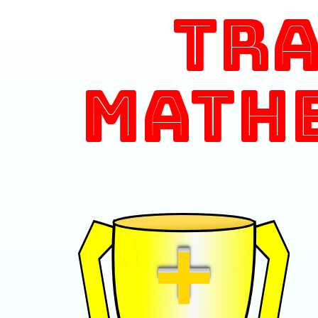
Tr
Math
+