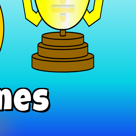
÷
mes