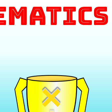
ematics
×