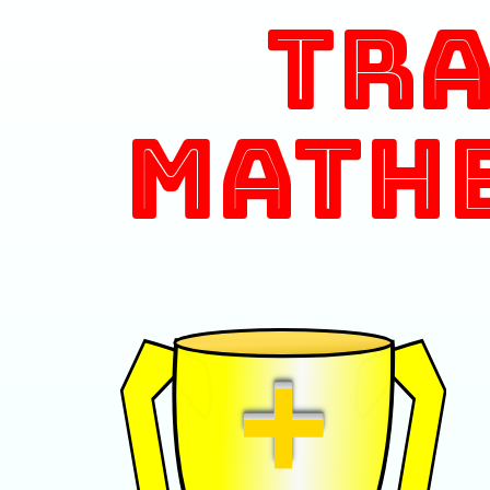
Tr
Math
+