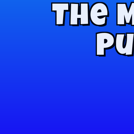
The M
Pu