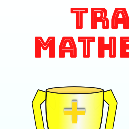
Tr
Math
+