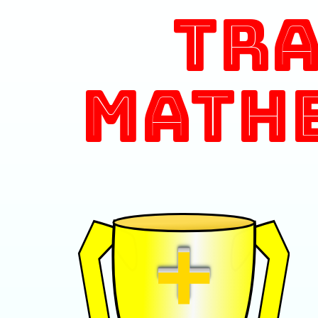
Tr
Math
+