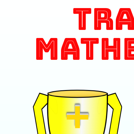
Tr
Math
+