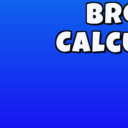
Br
Calc