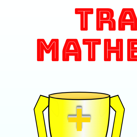
Tr
Math
+