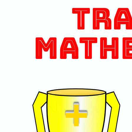
Tr
Math
+