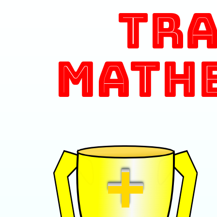
Tr
Math
+