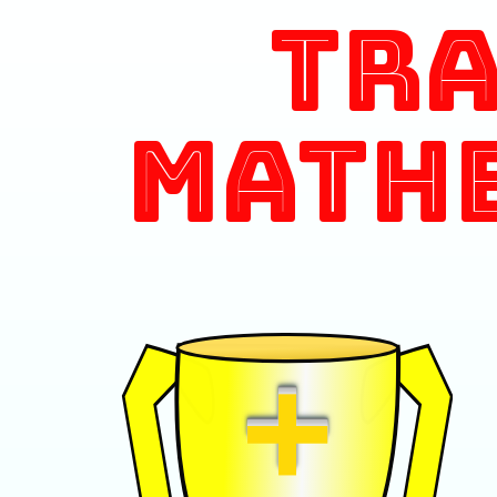
Tr
Math
+