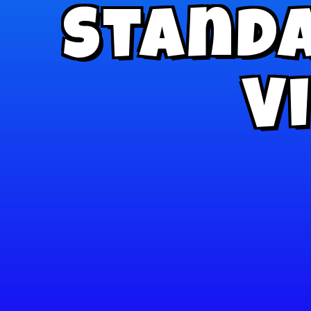
Stand
V