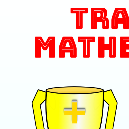
Tr
Math
+